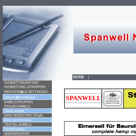
HOME
|
HIJSKETTINGEN GK8
HIJSKETTING STROPPEN
INDUSTRI�LE KETTINGEN
Industri�le kettingen
KABELSTROPPEN
STALEN KABELS
Stalen kabels
NIRO ROESTVRIJ STAAL
Niro roestvrij staal
TEXTIEL-KABELS
Textiel-kabels
ANKERPUNTEN