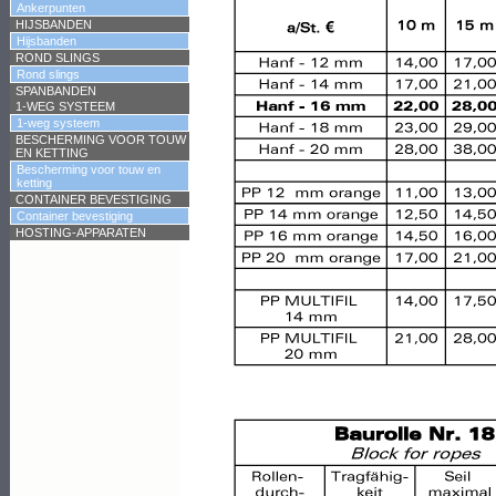
Ankerpunten
HIJSBANDEN
Hijsbanden
ROND SLINGS
Rond slings
SPANBANDEN
1-WEG SYSTEEM
1-weg systeem
BESCHERMING VOOR TOUW
EN KETTING
Bescherming voor touw en
ketting
CONTAINER BEVESTIGING
Container bevestiging
HOSTING-APPARATEN