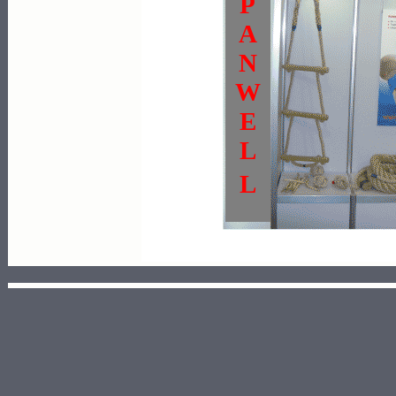
P
A
N
W
E
L
L